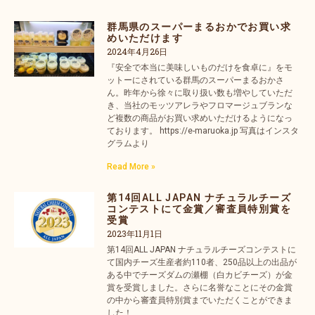
群馬県のスーパーまるおかでお買い求
めいただけます
2024年4月26日
『安全で本当に美味しいものだけを食卓に』をモ
ットーにされている群馬のスーパーまるおかさ
ん。昨年から徐々に取り扱い数も増やしていただ
き、当社のモッツアレラやフロマージュブランな
ど複数の商品がお買い求めいただけるようになっ
ております。 https://e-maruoka.jp 写真はインスタ
グラムより
Read More »
第14回ALL JAPAN ナチュラルチーズ
コンテストにて金賞／審査員特別賞を
受賞
2023年11月1日
第14回ALL JAPAN ナチュラルチーズコンテストに
て国内チーズ生産者約110者、250品以上の出品が
ある中でチーズダムの瀬棚（白カビチーズ）が金
賞を受賞しました。さらに名誉なことにその金賞
の中から審査員特別賞までいただくことができま
した！