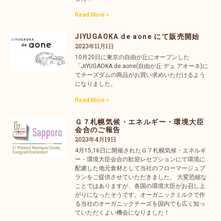
Read More »
JIYUGAOKA de aone にて販売開始
2023年11月1日
10月20日に東京の自由が丘にオープンした
「JIYUGAOKA de aone(自由が丘 デュ アオーネ)に
てチーズダムの商品がお買い求めいただけるよう
になりました。
Read More »
Ｇ７札幌気候・エネルギー・環境大臣
会合のご報告
2023年4月19日
4月15,16日に開催されたＧ７札幌気候・エネルギ
ー・環境大臣会合の歓迎レセプションにて環境に
配慮した地元食材として当社のフローマージュブ
ランをご提供させていただきました。 大変恐縮な
ことではありますが、各国の環境大臣がお召し上
がりになったそうです。オーガニックミルクで作
る当社のオーガニックチーズを国内でも広く知っ
ていただくよい機会になりました！