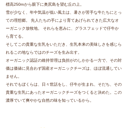
標高250mから眼下に奥尻島を望む丘の上。
雪が少なく、年中気温が低い風土は、暑さが苦手な牛たちにとっ
ての理想郷。 先人たちの手により育てあげられてきた広大なオ
ーガニック放牧地。 それらを恵みに、グラスフェッドで仔牛か
ら育てる。
そしてこの貴重な生乳をいただき、生乳本来の美味しさを感じら
れるこの地ならではのチーズを生み出す。
オーガニック認証の維持管理は負担がのしかかる一方で、その対
価は価値に見合わず国産オーガニックチーズは、ほぼ流通してい
ません。
それでもぼくらは、日々世話をし、仔牛が生まれ、そだち、その
貴重な生乳にあったオーガニックチーズをつくると決めた。この
濃厚でいて爽やかな自然の味を知っているから。