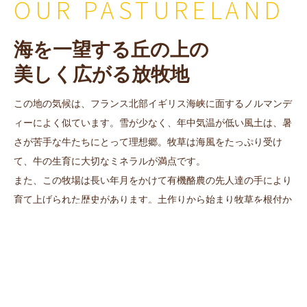
OUR PASTURELAND
海を一望する丘の上の
美しく広がる放牧地
この地の気候は、フランス北部イギリス海峡に面するノルマンデ
ィーによく似ています。雪が少なく、年中気温が低い風土は、暑
さが苦手な牛たちにとって理想郷。牧草は海風をたっぷり受け
て、牛の生育に大切なミネラルが満点です。
また、この牧場は長い年月をかけて有機酪農の先人達の手により
育て上げられた歴史があります。土作りから始まり牧草を根付か
せ、幾度の挫折を経ながら肥沃な土壌が切り開かれ受け継がれて
きました。有機管理の牧場をやりたいと思っても一朝一夕にでき
ることではないのです。