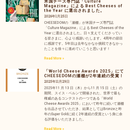
米国チーズ専門誌「Culture
Magazine」による Best Cheeses of
the Year に選出されました。
2026年1月25日
CHEESEDOMの「瀬棚」が米国チーズ専門誌
「Culture Magazine」による Best Cheeses of the
Year に選出されました。日々支えてくださってい
る皆さまに、心より感謝いたします。4周年の節目
に感謝です。5年目は去年なかなか挑戦できなかっ
たことを徐々に進めていこうと思います！
Read More »
「World Cheese Awards 2025」にて
CHEESEDOMの瀬棚が2年連続の受賞！
2025年11月29日
2025年11 月 13 日（木）から11 月 15 日（土）の
期間、スイス・ベルンで開催された、世界で最も
権威のあるコンテストの一つである「World
Cheese Awards 2025」において昨年に続いて瀬棚
を出品させていただき、結果としてはBronzeと昨
年のSuper Goldに続く2年連続の受賞という身に余
る評価をいただきました。
Read More »